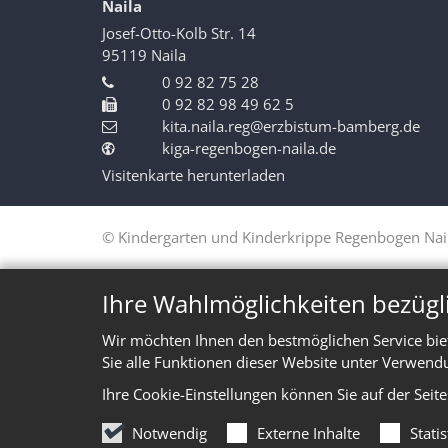
Naila
Josef-Otto-Kolb Str. 14
95119
Naila
0 92 82 75 28
0 92 82 98 49 62 5
kita.naila.reg@erzbistum-bamberg.de
kiga-regenbogen-naila.de
Visitenkarte herunterladen
© Kindergarten und Kinderkrippe Regenbogen Nai
Ihre Wahlmöglichkeiten bezügl
Wir möchten Ihnen den bestmöglichen Service bie
Sie alle Funktionen dieser Website unter Verwend
Ihre Cookie-Einstellungen können Sie auf der Seit
Notwendig
Externe Inhalte
Stati