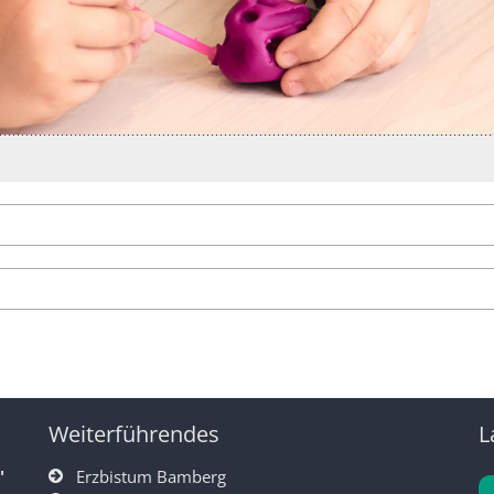
Weiterführendes
L
"
Erzbistum Bamberg